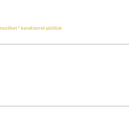
 mezőket
*
karakterrel jelöltük