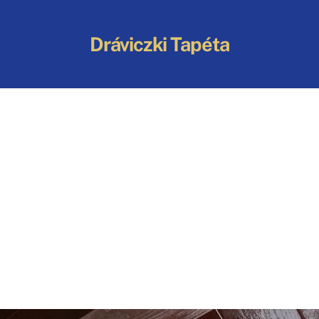
Back
To
Dráviczki Tapéta
Top