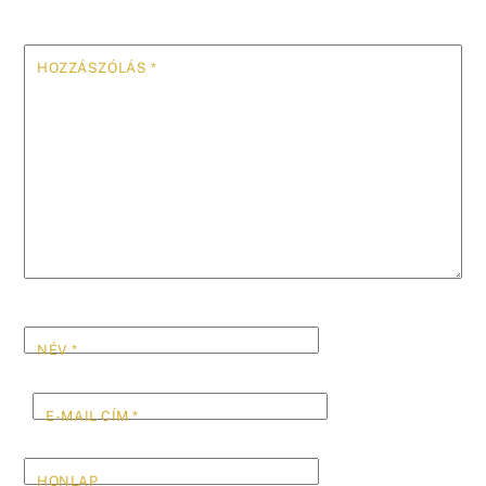
HOZZÁSZÓLÁS
*
NÉV
*
E-MAIL CÍM
*
HONLAP