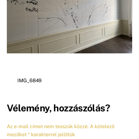
IMG_6849
Vélemény, hozzászólás?
Az e-mail címet nem tesszük közzé.
A kötelező
mezőket
*
karakterrel jelöltük