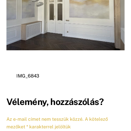
IMG_6843
Vélemény, hozzászólás?
Az e-mail címet nem tesszük közzé.
A kötelező
mezőket
*
karakterrel jelöltük