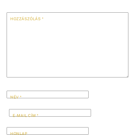
HOZZÁSZÓLÁS
*
NÉV
*
E-MAIL CÍM
*
HONLAP